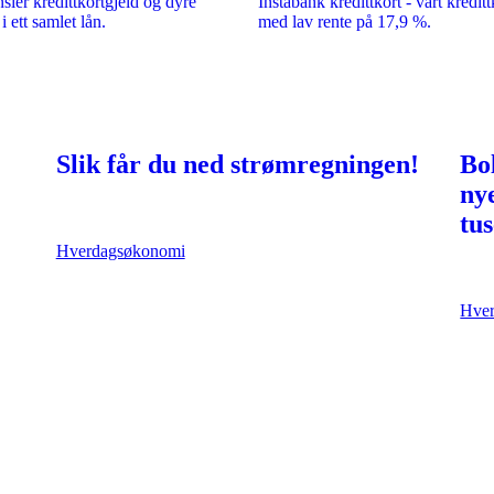
sier kredittkortgjeld og dyre
Instabank kredittkort - vårt kreditt
i ett samlet lån.
med lav rente på 17,9 %.
Slik får du ned strømregningen!
Bo
ny
tu
Hverdagsøkonomi
Hve