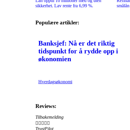
Lån opptil 10 millioner med og uten
Refinan
sikkerhet. Lav rente fra 6,99 %.
smålån 
Populære artikler:
Banksjef: Nå er det riktig
tidspunkt for å rydde opp i
økonomien
Hverdagsøkonomi
Reviews:​
Tilbakemelding





TrustPilot