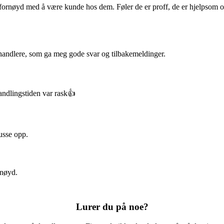
g fornøyd med å være kunde hos dem. Føler de er proff, de er hjelpsom o
ehandlere, som ga meg gode svar og tilbakemeldinger.
andlingstiden var rask👍
usse opp.
rnøyd.
Lurer du på noe?