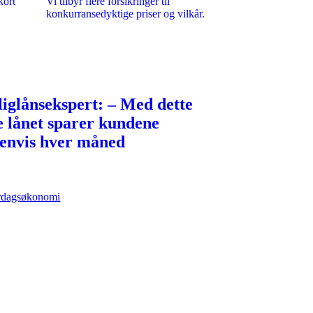
kort
Vi tilbyr flere forsikringer til
konkurransedyktige priser og vilkår.
liglånsekspert: – Med dette
e lånet sparer kundene
senvis hver måned
rdagsøkonomi