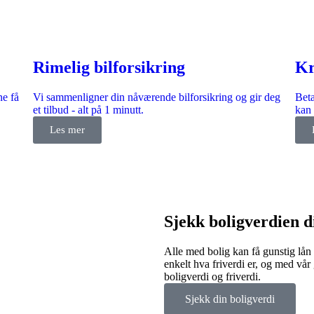
Rimelig bilforsikring
Kr
ne få
Vi sammenligner din nåværende bilforsikring og gir deg
Beta
et tilbud - alt på 1 minutt.
kan 
Les mer
Sjekk boligverdien di
Alle med bolig kan få gunstig lån
enkelt hva friverdi er, og med vår
boligverdi og friverdi.
Sjekk din boligverdi