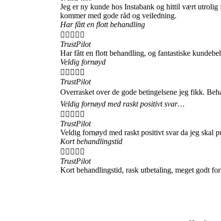
Jeg er ny kunde hos Instabank og hittil vært utroli
kommer med gode råd og veiledning.
Har fått en flott behandling





TrustPilot
Har fått en flott behandling, og fantastiske kundeb
Veldig fornøyd





TrustPilot
Overrasket over de gode betingelsene jeg fikk. Beh
Veldig fornøyd med raskt positivt svar…





TrustPilot
Veldig fornøyd med raskt positivt svar da jeg skal p
Kort behandlingstid





TrustPilot
Kort behandlingstid, rask utbetaling, meget godt fo