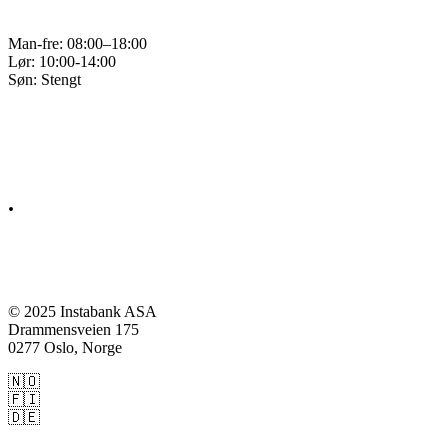
Man-fre: 08:00–18:00
Lør: 10:00-14:00
Søn: Stengt
Q&A
Kontakt
.
© 2025 Instabank ASA
Drammensveien 175
0277 Oslo, Norge
🇳🇴
Instabank.no
🇫🇮
Instabank.fi
🇩🇪
Instabank.de