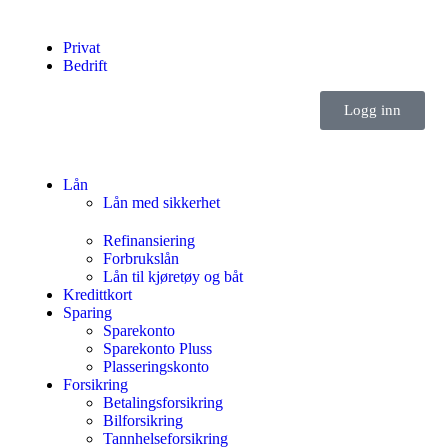
Privat
Bedrift
Logg inn
Lån
Lån med sikkerhet
Refinansiering
Forbrukslån
Lån til kjøretøy og båt
Kredittkort
Sparing
Sparekonto
Sparekonto Pluss
Plasseringskonto
Forsikring
Betalingsforsikring
Bilforsikring
Tannhelseforsikring