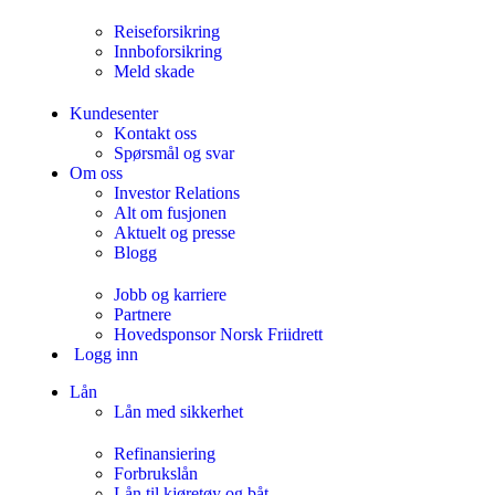
Reiseforsikring
Innboforsikring
Meld skade
Kundesenter
Kontakt oss
Spørsmål og svar
Om oss
Investor Relations
Alt om fusjonen
Aktuelt og presse
Blogg
Jobb og karriere
Partnere
Hovedsponsor Norsk Friidrett
Logg inn
Lån
Lån med sikkerhet
Refinansiering
Forbrukslån
Lån til kjøretøy og båt