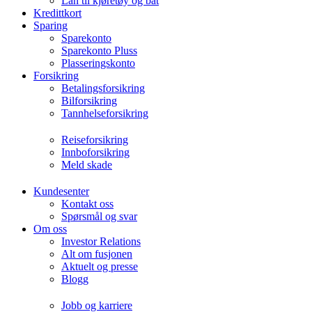
Lån til kjøretøy og båt
Kredittkort
Sparing
Sparekonto
Sparekonto Pluss
Plasseringskonto
Forsikring
Betalingsforsikring
Bilforsikring
Tannhelseforsikring
Reiseforsikring
Innboforsikring
Meld skade
Kundesenter
Kontakt oss
Spørsmål og svar
Om oss
Investor Relations
Alt om fusjonen
Aktuelt og presse
Blogg
Jobb og karriere