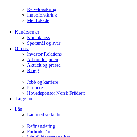
Reiseforsikring
Innboforsikring
Meld skade
Kundesenter
Kontakt oss
Spørsmål og svar
Om oss
Investor Relations
Alt om fusjonen
Aktuelt og presse
Blogg
Jobb og karriere
Partnere
Hovedsponsor Norsk Friidrett
Logg inn
Lån
Lån med sikkerhet
Refinansiering
Forbrukslån