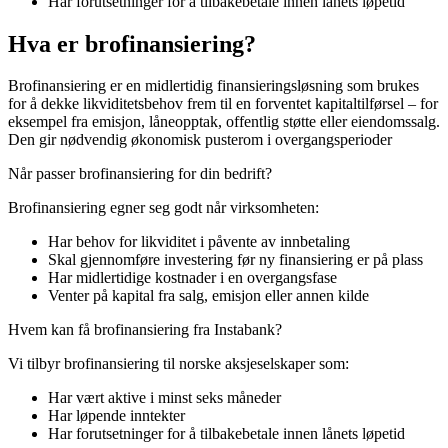
Har forutsetninger for å tilbakebetale innen lånets løpetid
Hva er brofinansiering?
Brofinansiering er en midlertidig finansieringsløsning som brukes
for å dekke likviditetsbehov frem til en forventet kapitaltilførsel – for
eksempel fra emisjon, låneopptak, offentlig støtte eller eiendomssalg.
Den gir nødvendig økonomisk pusterom i overgangsperioder
Når passer brofinansiering for din bedrift?
Brofinansiering egner seg godt når virksomheten:
Har behov for likviditet i påvente av innbetaling
Skal gjennomføre investering før ny finansiering er på plass
Har midlertidige kostnader i en overgangsfase
Venter på kapital fra salg, emisjon eller annen kilde
Hvem kan få brofinansiering fra Instabank?
Vi tilbyr brofinansiering til norske aksjeselskaper som:
Har vært aktive i minst seks måneder
Har løpende inntekter
Har forutsetninger for å tilbakebetale innen lånets løpetid