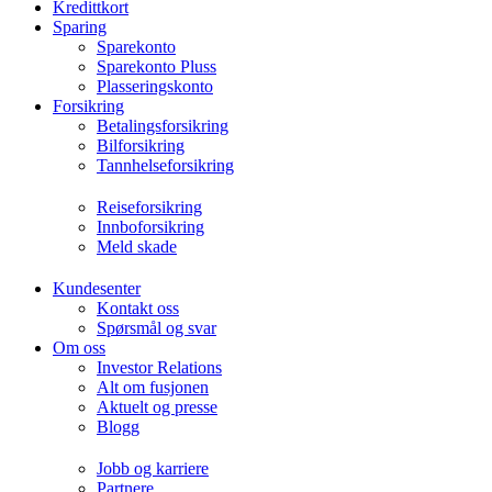
Kredittkort
Sparing
Sparekonto
Sparekonto Pluss
Plasseringskonto
Forsikring
Betalingsforsikring
Bilforsikring
Tannhelseforsikring
Reiseforsikring
Innboforsikring
Meld skade
Kundesenter
Kontakt oss
Spørsmål og svar
Om oss
Investor Relations
Alt om fusjonen
Aktuelt og presse
Blogg
Jobb og karriere
Partnere