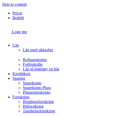
Skip to content
Privat
Bedrift
Logg inn
Lån
Lån med sikkerhet
Refinansiering
Forbrukslån
Lån til kjøretøy og båt
Kredittkort
Sparing
Sparekonto
Sparekonto Pluss
Plasseringskonto
Forsikring
Betalingsforsikring
Bilforsikring
Tannhelseforsikring