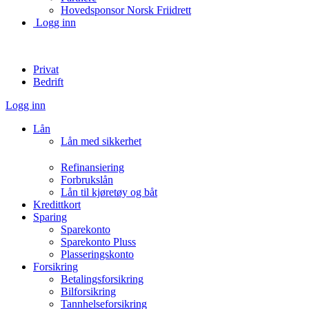
Hovedsponsor Norsk Friidrett
Logg inn
Privat
Bedrift
Logg inn
Lån
Lån med sikkerhet
Refinansiering
Forbrukslån
Lån til kjøretøy og båt
Kredittkort
Sparing
Sparekonto
Sparekonto Pluss
Plasseringskonto
Forsikring
Betalingsforsikring
Bilforsikring
Tannhelseforsikring