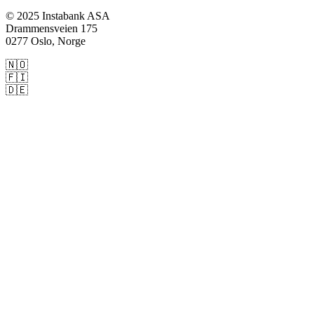
© 2025 Instabank ASA
Drammensveien 175
0277 Oslo, Norge
🇳🇴
Instabank.no
🇫🇮
Instabank.fi
🇩🇪
Instabank.de
Privat:
Lån
Kredittkort
Sparing
Forsikring
Bedrift:
Bedriftslån
Kassekreditt