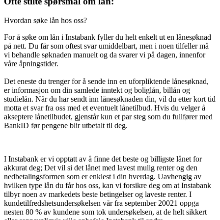
Ofte stilte spørsmål om lån:
Hvordan søke lån hos oss?
For å søke om lån i Instabank fyller du helt enkelt ut en lånesøknad
på nett. Du får som oftest svar umiddelbart, men i noen tilfeller må
vi behandle søknaden manuelt og da svarer vi på dagen, innenfor
våre åpningstider.
Det eneste du trenger for å sende inn en uforpliktende lånesøknad,
er informasjon om din samlede inntekt og boliglån, billån og
studielån. Når du har sendt inn lånesøknaden din, vil du etter kort tid
motta et svar fra oss med et eventuelt lånetilbud. Hvis du velger å
akseptere lånetilbudet, gjenstår kun et par steg som du fullfører med
BankID før pengene blir utbetalt til deg.
I Instabank er vi opptatt av å finne det beste og billigste lånet for
akkurat deg; Det vil si det lånet med lavest mulig renter og den
nedbetalingsformen som er enklest i din hverdag. Uavhengig av
hvilken type lån du får hos oss, kan vi forsikre deg om at Instabank
tilbyr noen av markedets beste betingelser og laveste renter. I
kundetilfredshetsundersøkelsen vår fra september 20021 oppga
nesten 80 % av kundene som tok undersøkelsen, at de helt sikkert