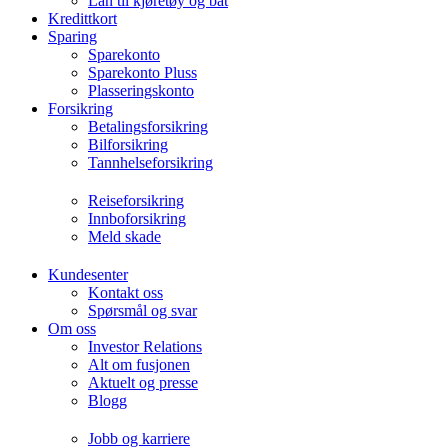
Lån til kjøretøy og båt
Kredittkort
Sparing
Sparekonto
Sparekonto Pluss
Plasseringskonto
Forsikring
Betalingsforsikring
Bilforsikring
Tannhelseforsikring
Reiseforsikring
Innboforsikring
Meld skade
Kundesenter
Kontakt oss
Spørsmål og svar
Om oss
Investor Relations
Alt om fusjonen
Aktuelt og presse
Blogg
Jobb og karriere