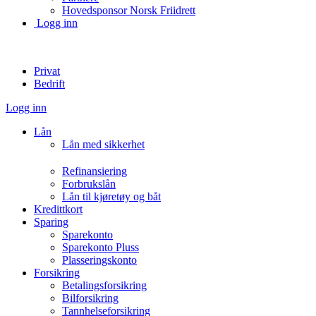
Hovedsponsor Norsk Friidrett
Logg inn
Privat
Bedrift
Logg inn
Lån
Lån med sikkerhet
Refinansiering
Forbrukslån
Lån til kjøretøy og båt
Kredittkort
Sparing
Sparekonto
Sparekonto Pluss
Plasseringskonto
Forsikring
Betalingsforsikring
Bilforsikring
Tannhelseforsikring