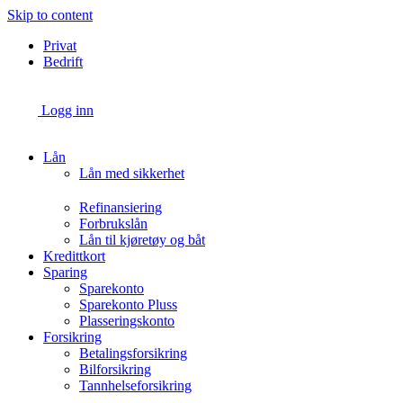
Skip to content
Privat
Bedrift
Logg inn
Lån
Lån med sikkerhet
Refinansiering
Forbrukslån
Lån til kjøretøy og båt
Kredittkort
Sparing
Sparekonto
Sparekonto Pluss
Plasseringskonto
Forsikring
Betalingsforsikring
Bilforsikring
Tannhelseforsikring