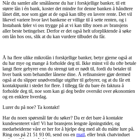
Når du samler alle smålånene du har i forskjellige banker, til ett
større lån i én bank, koster det mindre for denne banken å håndtere
lånet ditt, noe som gjør at de også kan tilby en lavere rente. Det vil
likevel variere hvor lavt bankene er villige til å sette renten, og i
Instabank føler vi oss trygge på at vi kan tilby noen av bransjens
aller beste betingelser. Derfor er det også helt uforpliktende å søke
om lån hos oss, slik at du kan vurdere tilbudet du får.
Å ha flere ulike mikrolån i forskjellige banker, betyr gjerne også at
du har mye og mange å forholde deg til. Ikke minst vil du ofte betale
langt flere gebyrer enn du strengt tatt er nødt til, fordi du betaler til
hver bank som behandler lånene dine. Å refinansiere gjør dermed
også at du slipper unødvendige utgifter til gebyrer, og at du får ett
kontaktpunkt i stedet for flere. I tillegg får du bare én faktura å
forholde deg til, noe som kan gi deg bedre oversikt over økonomien
og en enklere hverdag.
Lurer du på noe? Ta kontakt!
Har du noen spørsmål før du søker? Da er det bare å kontakte
kundesenteret vårt! Vi har bransjens lengste åpningstider, og
medarbeiderne våre er her for å hjelpe deg med alt du måtte lure på.
Ring oss på 21 51 93 00, send oss en
mail
, eller bruk chatvinduet