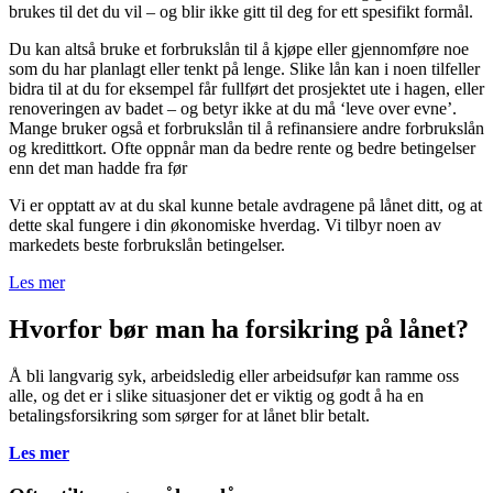
brukes til det du vil – og blir ikke gitt til deg for ett spesifikt formål.
Du kan altså bruke et forbrukslån til å kjøpe eller gjennomføre noe
som du har planlagt eller tenkt på lenge. Slike lån kan i noen tilfeller
bidra til at du for eksempel får fullført det prosjektet ute i hagen, eller
renoveringen av badet – og betyr ikke at du må ‘leve over evne’.
Mange bruker også et forbrukslån til å refinansiere andre forbrukslån
og kredittkort. Ofte oppnår man da bedre rente og bedre betingelser
enn det man hadde fra før
Vi er opptatt av at du skal kunne betale avdragene på lånet ditt, og at
dette skal fungere i din økonomiske hverdag. Vi tilbyr noen av
markedets beste forbrukslån betingelser.
Les mer
Hvorfor bør man ha forsikring på lånet?
Å bli langvarig syk, arbeidsledig eller arbeidsufør kan ramme oss
alle, og det er i slike situasjoner det er viktig og godt å ha en
betalingsforsikring som sørger for at lånet blir betalt.
Les mer