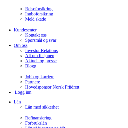
Reiseforsikring
Innboforsikring
Meld skade
Kundesenter
Kontakt oss
Spørsmål og svar
Om oss
Investor Relations
Alt om fusjonen
Aktuelt og presse
Blogg
Jobb og karriere
Partnere
Hovedsponsor Norsk Friidrett
Logg inn
Lån
Lån med sikkerhet
Refinansiering
Forbrukslån