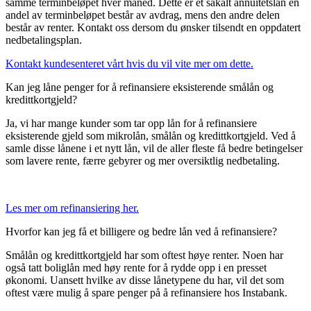
samme terminbeløpet hver måned. Dette er et såkalt annuitetslån en
andel av terminbeløpet består av avdrag, mens den andre delen
består av renter. Kontakt oss dersom du ønsker tilsendt en oppdatert
nedbetalingsplan.
Kontakt kundesenteret vårt hvis du vil vite mer om dette.
Kan jeg låne penger for å refinansiere eksisterende smålån og
kredittkortgjeld?
Ja, vi har mange kunder som tar opp lån for å refinansiere
eksisterende gjeld som mikrolån, smålån og kredittkortgjeld. Ved å
samle disse lånene i et nytt lån, vil de aller fleste få bedre betingelser
som lavere rente, færre gebyrer og mer oversiktlig nedbetaling.
Les mer om refinansiering her.
Hvorfor kan jeg få et billigere og bedre lån ved å refinansiere?
Smålån og kredittkortgjeld har som oftest høye renter. Noen har
også tatt boliglån med høy rente for å rydde opp i en presset
økonomi. Uansett hvilke av disse lånetypene du har, vil det som
oftest være mulig å spare penger på å refinansiere hos Instabank.