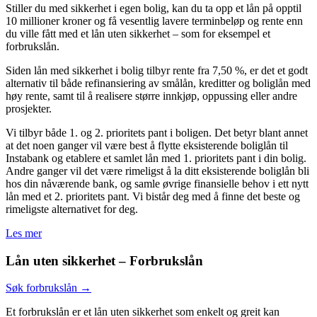
Stiller du med sikkerhet i egen bolig, kan du ta opp et lån på opptil
10 millioner kroner og få vesentlig lavere terminbeløp og rente enn
du ville fått med et lån uten sikkerhet – som for eksempel et
forbrukslån.
Siden lån med sikkerhet i bolig tilbyr rente fra 7,50 %, er det et godt
alternativ til både refinansiering av smålån, kreditter og boliglån med
høy rente, samt til å realisere større innkjøp, oppussing eller andre
prosjekter.
Vi tilbyr både 1. og 2. prioritets pant i boligen. Det betyr blant annet
at det noen ganger vil være best å flytte eksisterende boliglån til
Instabank og etablere et samlet lån med 1. prioritets pant i din bolig.
Andre ganger vil det være rimeligst å la ditt eksisterende boliglån bli
hos din nåværende bank, og samle øvrige finansielle behov i ett nytt
lån med et 2. prioritets pant. Vi bistår deg med å finne det beste og
rimeligste alternativet for deg.
Les mer
Lån uten sikkerhet – Forbrukslån
Søk forbrukslån →
Et forbrukslån er et lån uten sikkerhet som enkelt og greit kan