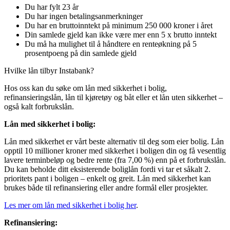
Du har fylt 23 år
Du har ingen betalingsanmerkninger
Du har en bruttoinntekt på minimum 250 000 kroner i året
Din samlede gjeld kan ikke være mer enn 5 x brutto inntekt
Du må ha mulighet til å håndtere en renteøkning på 5
prosentpoeng på din samlede gjeld
Hvilke lån tilbyr Instabank?
Hos oss kan du søke om lån med sikkerhet i bolig,
refinansieringslån, lån til kjøretøy og båt eller et lån uten sikkerhet –
også kalt forbrukslån.
Lån med sikkerhet i bolig:
Lån med sikkerhet er vårt beste alternativ til deg som eier bolig. Lån
opptil 10 millioner kroner med sikkerhet i boligen din og få vesentlig
lavere terminbeløp og bedre rente (fra 7,00 %) enn på et forbrukslån.
Du kan beholde ditt eksisterende boliglån fordi vi tar et såkalt 2.
prioritets pant i boligen – enkelt og greit. Lån med sikkerhet kan
brukes både til refinansiering eller andre formål eller prosjekter.
Les mer om lån med sikkerhet i bolig her
.
Refinansiering: