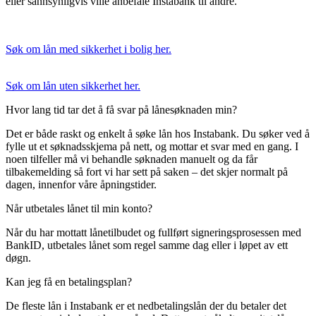
eller sannsynligvis ville anbefale Instabank til andre.
Søk om lån med sikkerhet i bolig her.
Søk om lån uten sikkerhet her.
Hvor lang tid tar det å få svar på lånesøknaden min?
Det er både raskt og enkelt å søke lån hos Instabank. Du søker ved å
fylle ut et søknadsskjema på nett, og mottar et svar med en gang. I
noen tilfeller må vi behandle søknaden manuelt og da får
tilbakemelding så fort vi har sett på saken – det skjer normalt på
dagen, innenfor våre åpningstider.
Når utbetales lånet til min konto?
Når du har mottatt lånetilbudet og fullført signeringsprosessen med
BankID, utbetales lånet som regel samme dag eller i løpet av ett
døgn.
Kan jeg få en betalingsplan?
De fleste lån i Instabank er et nedbetalingslån der du betaler det