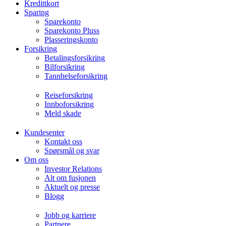
Kredittkort
Sparing
Sparekonto
Sparekonto Pluss
Plasseringskonto
Forsikring
Betalingsforsikring
Bilforsikring
Tannhelseforsikring
Reiseforsikring
Innboforsikring
Meld skade
Kundesenter
Kontakt oss
Spørsmål og svar
Om oss
Investor Relations
Alt om fusjonen
Aktuelt og presse
Blogg
Jobb og karriere
Partnere