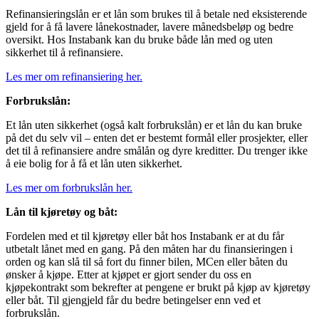
Refinansieringslån er et lån som brukes til å betale ned eksisterende
gjeld for å få lavere lånekostnader, lavere månedsbeløp og bedre
oversikt. Hos Instabank kan du bruke både lån med og uten
sikkerhet til å refinansiere.
Les mer om refinansiering her.
Forbrukslån:
Et lån uten sikkerhet (også kalt forbrukslån) er et lån du kan bruke
på det du selv vil – enten det er bestemt formål eller prosjekter, eller
det til å refinansiere andre smålån og dyre kreditter. Du trenger ikke
å eie bolig for å få et lån uten sikkerhet.
Les mer om forbrukslån her.
Lån til kjøretøy og båt:
Fordelen med et til kjøretøy eller båt hos Instabank er at du får
utbetalt lånet med en gang. På den måten har du finansieringen i
orden og kan slå til så fort du finner bilen, MCen eller båten du
ønsker å kjøpe. Etter at kjøpet er gjort sender du oss en
kjøpekontrakt som bekrefter at pengene er brukt på kjøp av kjøretøy
eller båt. Til gjengjeld får du bedre betingelser enn ved et
forbrukslån.