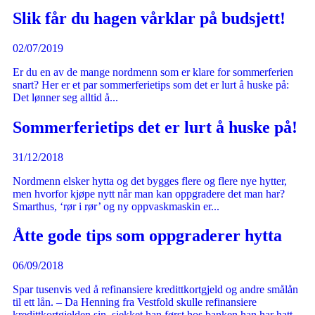
Slik får du hagen vårklar på budsjett!
02/07/2019
Er du en av de mange nordmenn som er klare for sommerferien
snart? Her er et par sommerferietips som det er lurt å huske på:
Det lønner seg alltid å...
Sommerferietips det er lurt å huske på!
31/12/2018
Nordmenn elsker hytta og det bygges flere og flere nye hytter,
men hvorfor kjøpe nytt når man kan oppgradere det man har?
Smarthus, ‘rør i rør’ og ny oppvaskmaskin er...
Åtte gode tips som oppgraderer hytta
06/09/2018
Spar tusenvis ved å refinansiere kredittkortgjeld og andre smålån
til ett lån. – Da Henning fra Vestfold skulle refinansiere
kredittkortgjelden sin, sjekket han først hos banken han har hatt