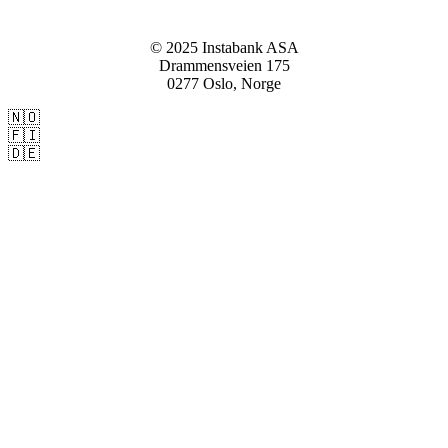
© 2025 Instabank ASA
Drammensveien 175
0277 Oslo, Norge
🇳🇴
Instabank.no
🇫🇮
Instabank.fi
🇩🇪
Instabank.de
Privat:
Lån
Kredittkort
Sparing
Forsikring