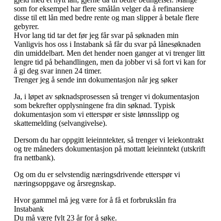
som for eksempel har flere smålån velger da å refinansiere
disse til ett lån med bedre rente og man slipper å betale flere
gebyrer.
Hvor lang tid tar det før jeg får svar på søknaden min
Vanligvis hos oss i Instabank så får du svar på lånesøknaden
din umiddelbart. Men det hender noen ganger at vi trenger litt
lengre tid på behandlingen, men da jobber vi så fort vi kan for
å gi deg svar innen 24 timer.
Trenger jeg å sende inn dokumentasjon når jeg søker
Ja, i løpet av søknadsprosessen så trenger vi dokumentasjon
som bekrefter opplysningene fra din søknad. Typisk
dokumentasjon som vi etterspør er siste lønnsslipp og
skattemelding (selvangivelse).
Dersom du har oppgitt leieinntekter, så trenger vi leiekontrakt
og tre måneders dokumentasjon på mottatt leieinntekt (utskrift
fra nettbank).
Og om du er selvstendig næringsdrivende etterspør vi
næringsoppgave og årsregnskap.
Hvor gammel må jeg være for å få et forbrukslån fra
Instabank
Du må være fylt 23 år for å søke.