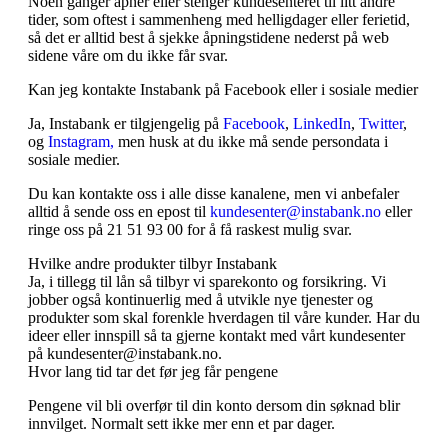
Noen ganger åpner eller stenger kundesenteret til litt andre
tider, som oftest i sammenheng med helligdager eller ferietid,
så det er alltid best å sjekke åpningstidene nederst på web
sidene våre om du ikke får svar.
Kan jeg kontakte Instabank på Facebook eller i sosiale medier
Ja, Instabank er tilgjengelig på
Facebook
,
LinkedIn
,
Twitter
,
og
Instagram,
men husk at du ikke må sende persondata i
sosiale medier.
Du kan kontakte oss i alle disse kanalene, men vi anbefaler
alltid å sende oss en epost til
kundesenter@instabank.no
eller
ringe oss på 21 51 93 00 for å få raskest mulig svar.
Hvilke andre produkter tilbyr Instabank
Ja, i tillegg til lån så tilbyr vi sparekonto og forsikring. Vi
jobber også kontinuerlig med å utvikle nye tjenester og
produkter som skal forenkle hverdagen til våre kunder. Har du
ideer eller innspill så ta gjerne kontakt med vårt kundesenter
på kundesenter@instabank.no.
Hvor lang tid tar det før jeg får pengene
Pengene vil bli overfør til din konto dersom din søknad blir
innvilget. Normalt sett ikke mer enn et par dager.