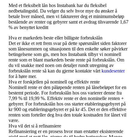
Med et fleksibelt lån hos Instabank har du fleksibel
nedbetalingstid. Da velger du selv hvor mye du ønsker å
betale hver måned, men vi fakturerer deg et minimumsbeløp
bestående av renter og gebyrer samt et avdrag tilsvarende 1,67
% av benyttet kreditt
Hva er markedets beste eller billigste forbrukslån
Det er ikke et rett frem svar på dette spørsmålet siden faktorer
som lånesummen og situasjonen til den enkelte søker påvirker
betingelsene som gis, men hos Instabank tilbyr vi nominell
rente som er blant markedets beste rente på forbrukslån. Om
du vil snakke med noen om detaljer rundt utregning av
forbrukslån rente så kan du gjerne kontakte vårt
kundesenter
for å høre mer.
Hva er forskjellen på nominell og effektiv rente
Nominell rente er den påløpende renten på lånebeløpet for en
bestemt periode. For forbrukslån hos oss varierer denne fra
7,99 % til 19,99 %. Effektiv rente er den nominelle renten +
gebyrer. For forbrukslån hos oss starter etableringsgebyret på
kr 900 og etableringsgebyret er på kr 45. Det er den effektive
renten som forteller deg hva den totale kostnaden for lånet vil
være.
Hva vil det si å refinansiere
Refinansiering er en prosess hvor man erstatter eksisterende
gjeld med et nytt lån, gjerne da til bedre betingelser. Mange