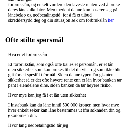
forbrukslån, og enkelt vurdere den laveste renten ved å bruke
deres lånekalkulator. Men merk at denne kun baserer seg på
lånebeløp og nedbetalingstid, for å få et tilbud
skreddersydd deg og din situasjon søk om forbrukslån
her
.
Ofte stilte spørsmål
Hva er et forbrukslån
Et forbrukslån, som også ofte kalles et personlån, er et lån
uten sikkerhet som kan brukes til det du vil – og som ikke blir
gitt for ett spesifikt formål. Siden denne typen lån gis uten
sikkerhet så er det ofte høyere rente enn et lån hvor banken tar
pant i eiendelene dine, siden banken da tar høyere risiko.
Hvor mye kan jeg få i et lån uten sikkerhet
I Instabank kan du låne inntil 500 000 kroner, men hvor mye
hver enkelt søker kan låne bestemmes ut ifra søknaden din og
økonomien din.
Hvor lang nedbetalingstid får jeg