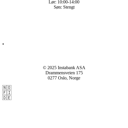
Lør: 10:00-14:00
Søn: Stengt
Q&A
Kontakt
.
© 2025 Instabank ASA
Drammensveien 175
0277 Oslo, Norge
🇳🇴
Instabank.no
🇫🇮
Instabank.fi
🇩🇪
Instabank.de