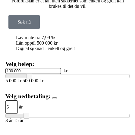
Forbrukslån er et lån uten sikkerhet som enkelt og greit kan
brukes til det du vil.
Søk nå
Lav rente fra 7,99 %
Lån opptil 500 000 kr
Digital søknad - enkelt og greit
Velg beløp:
kr
5 000 kr
500 000 kr
Velg nedbetaling:
år
3 år
15 år