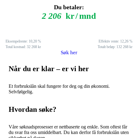
Du betaler:
2 206
kr
/
mnd
Eksempelrente: 10,20 %
Effektiv rente:
12,26
%
Total kostnad:
32 268
kr
Totalt beløp:
132 268
kr
Søk her
Når du er klar – er vi her
Et forbrukslån skal fungere for deg og din økonomi.
Selvfølgelig.
Hvordan søke?
Våre søknadsprosesser er nettbaserte og enkle. Som oftest får
du svar fra oss umiddelbart. Du kan derfor få forbrukslån uten
sikkerhet på dagen.