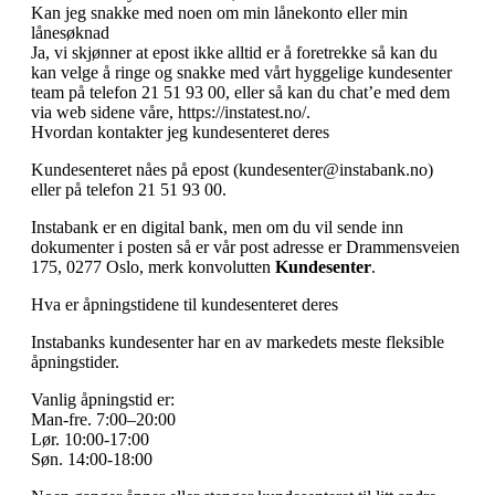
Kan jeg snakke med noen om min lånekonto eller min
lånesøknad
Ja, vi skjønner at epost ikke alltid er å foretrekke så kan du
kan velge å ringe og snakke med vårt hyggelige kundesenter
team på telefon 21 51 93 00, eller så kan du chat’e med dem
via web sidene våre, https://instatest.no/.
Hvordan kontakter jeg kundesenteret deres
Kundesenteret nåes på epost (kundesenter@instabank.no)
eller på telefon 21 51 93 00.
Instabank er en digital bank, men om du vil sende inn
dokumenter i posten så er vår post adresse er Drammensveien
175, 0277 Oslo, merk konvolutten
Kundesenter
.
Hva er åpningstidene til kundesenteret deres
Instabanks kundesenter har en av markedets meste fleksible
åpningstider.
Vanlig åpningstid er:
Man-fre. 7:00–20:00
Lør. 10:00-17:00
Søn. 14:00-18:00