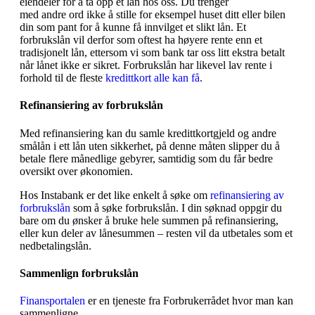
eiendeler for å ta opp et lån hos oss. Du trenger
med andre ord ikke å stille for eksempel huset ditt eller bilen
din som pant for å kunne få innvilget et slikt lån. Et
forbrukslån vil derfor som oftest ha høyere rente enn et
tradisjonelt lån, ettersom vi som bank tar oss litt ekstra betalt
når lånet ikke er sikret. Forbrukslån har likevel lav rente i
forhold til de fleste
kredittkort alle kan få
.
Refinansiering av forbrukslån
Med refinansiering kan du samle kredittkortgjeld og andre
smålån i ett lån uten sikkerhet, på denne måten slipper du å
betale flere månedlige gebyrer, samtidig som du får bedre
oversikt over økonomien.
Hos Instabank er det like enkelt å søke om
refinansiering av
forbrukslån
som å søke forbrukslån. I din søknad oppgir du
bare om du ønsker å bruke hele summen på refinansiering,
eller kun deler av lånesummen – resten vil da utbetales som et
nedbetalingslån.
Sammenlign forbrukslån
Finansportalen
er en tjeneste fra Forbrukerrådet hvor man kan
sammenligne