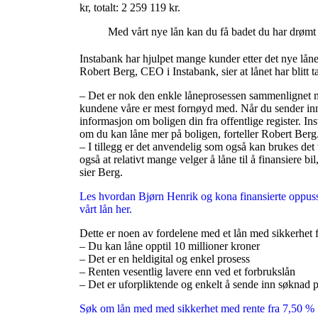
kr, totalt: 2 259 119 kr.
Med vårt nye lån kan du få badet du har drømt
Instabank har hjulpet mange kunder etter det nye lånet
Robert Berg, CEO i Instabank, sier at lånet har blitt t
– Det er nok den enkle låneprosessen sammenlignet m
kundene våre er mest fornøyd med. Når du sender in
informasjon om boligen din fra offentlige register. I
om du kan låne mer på boligen, forteller Robert Berg
– I tillegg er det anvendelig som også kan brukes det ti
også at relativt mange velger å låne til å finansiere bi
sier Berg.
Les hvordan Bjørn Henrik og kona finansierte oppussi
vårt lån her.
Dette er noen av fordelene med et lån med sikkerhet f
– Du kan låne opptil 10 millioner kroner
– Det er en heldigital og enkel prosess
– Renten vesentlig lavere enn ved et forbrukslån
– Det er uforpliktende og enkelt å sende inn søknad 
Søk om lån med med sikkerhet med rente fra 7,50 %