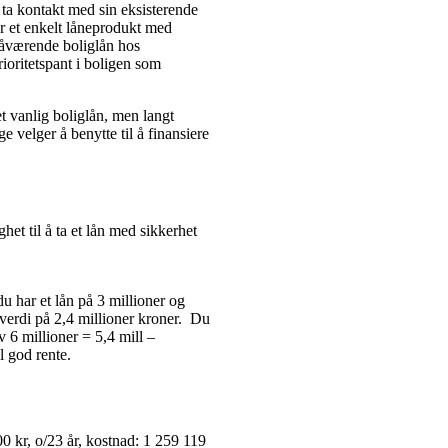
 ta kontakt med sin eksisterende
for et enkelt låneprodukt med
 nåværende boliglån hos
ioritetspant i boligen som
 et vanlig boliglån, men langt
 velger å benytte til å finansiere
het til å ta et lån med sikkerhet
u har et lån på 3 millioner og
riverdi på 2,4 millioner kroner. Du
v 6 millioner = 5,4 mill –
l god rente.
0 kr, o/23 år, kostnad: 1 259 119