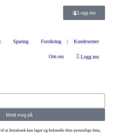
Logg inn
t
Sparing
Forsikring
Kundesenter
Om oss
Logg inn
Meld meg på
til at Instabank kan lagre og behandle dine personlige data,