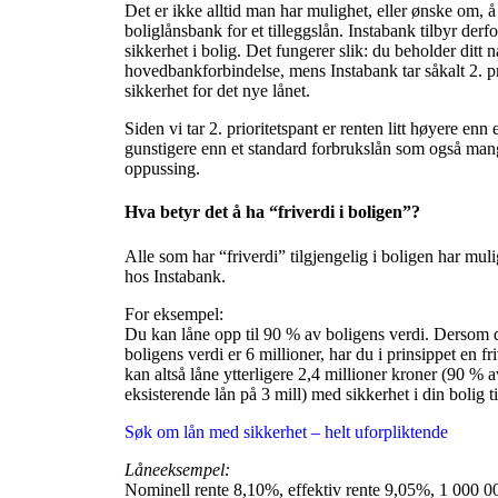
Det er ikke alltid man har mulighet, eller ønske om, å
boliglånsbank for et tilleggslån. Instabank tilbyr der
sikkerhet i bolig. Det fungerer slik: du beholder ditt
hovedbankforbindelse, mens Instabank tar såkalt 2. pr
sikkerhet for det nye lånet.
Siden vi tar 2. prioritetspant er renten litt høyere enn
gunstigere enn et standard forbrukslån som også mange
oppussing.
Hva betyr det å ha “friverdi i boligen”?
Alle som har “friverdi” tilgjengelig i boligen har mulig
hos Instabank.
For eksempel:
Du kan låne opp til 90 % av boligens verdi. Dersom d
boligens verdi er 6 millioner, har du i prinsippet en f
kan altså låne ytterligere 2,4 millioner kroner (90 % a
eksisterende lån på 3 mill) med sikkerhet i din bolig ti
Søk om lån med sikkerhet – helt uforpliktende
Låneeksempel:
Nominell rente 8,10%, effektiv rente 9,05%, 1 000 00