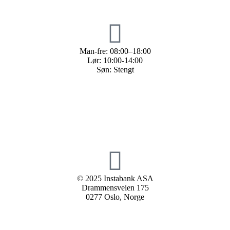
Man-fre: 08:00–18:00
Lør: 10:00-14:00
Søn: Stengt
© 2025 Instabank ASA
Drammensveien 175
0277 Oslo, Norge