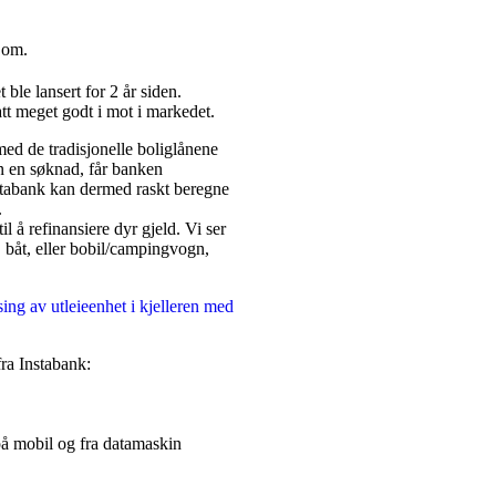
 om.
 ble lansert for 2 år siden.
att meget godt i mot i markedet.
ed de tradisjonelle boliglånene
n en søknad, får banken
nstabank kan dermed raskt beregne
.
l å refinansiere dyr gjeld. Vi ser
l, båt, eller bobil/campingvogn,
ng av utleieenhet i kjelleren med
ra Instabank:
på mobil og fra datamaskin