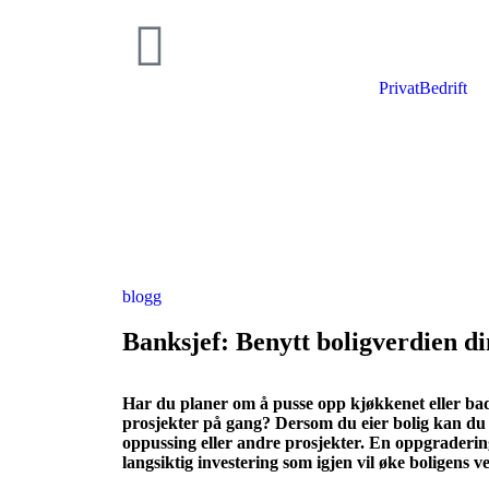
Privat
Bedrift
blogg
Banksjef: Benytt boligverdien din
Har du planer om å pusse opp kjøkkenet eller bad
prosjekter på gang? Dersom du eier bolig kan du b
oppussing eller andre prosjekter. En oppgraderin
langsiktig investering som igjen vil øke boligens v