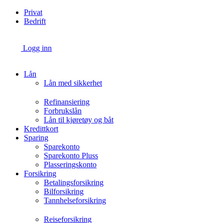
Skip
Privat
to
Bedrift
content
Logg inn
Lån
Lån med sikkerhet
Refinansiering
Forbrukslån
Lån til kjøretøy og båt
Kredittkort
Sparing
Sparekonto
Sparekonto Pluss
Plasseringskonto
Forsikring
Betalingsforsikring
Bilforsikring
Tannhelseforsikring
Reiseforsikring