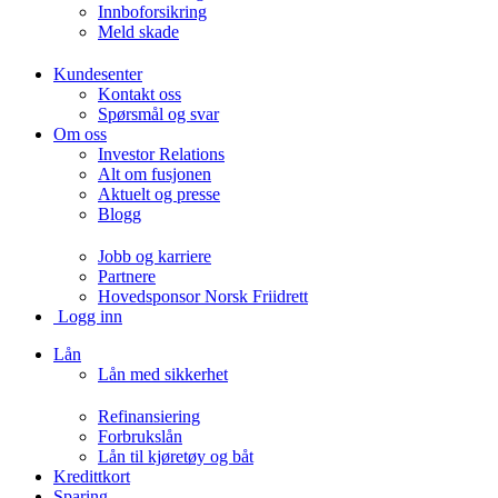
Innboforsikring
Meld skade
Kundesenter
Kontakt oss
Spørsmål og svar
Om oss
Investor Relations
Alt om fusjonen
Aktuelt og presse
Blogg
Jobb og karriere
Partnere
Hovedsponsor Norsk Friidrett
Logg inn
Lån
Lån med sikkerhet
Refinansiering
Forbrukslån
Lån til kjøretøy og båt
Kredittkort
Sparing