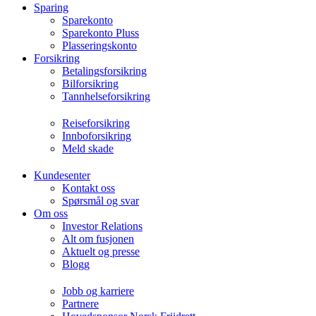
Sparing
Sparekonto
Sparekonto Pluss
Plasseringskonto
Forsikring
Betalingsforsikring
Bilforsikring
Tannhelseforsikring
Reiseforsikring
Innboforsikring
Meld skade
Kundesenter
Kontakt oss
Spørsmål og svar
Om oss
Investor Relations
Alt om fusjonen
Aktuelt og presse
Blogg
Jobb og karriere
Partnere