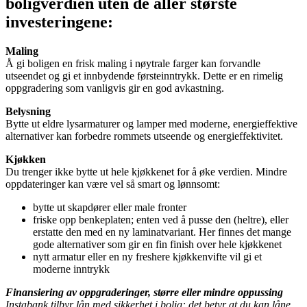
boligverdien uten de aller største
investeringene:
Maling
Å gi boligen en frisk maling i nøytrale farger kan forvandle
utseendet og gi et innbydende førsteinntrykk. Dette er en rimelig
oppgradering som vanligvis gir en god avkastning.
Belysning
Bytte ut eldre lysarmaturer og lamper med moderne, energieffektive
alternativer kan forbedre rommets utseende og energieffektivitet.
Kjøkken
Du trenger ikke bytte ut hele kjøkkenet for å øke verdien. Mindre
oppdateringer kan være vel så smart og lønnsomt:
bytte ut skapdører eller male fronter
friske opp benkeplaten; enten ved å pusse den (heltre), eller
erstatte den med en ny laminatvariant. Her finnes det mange
gode alternativer som gir en fin finish over hele kjøkkenet
nytt armatur eller en ny freshere kjøkkenvifte vil gi et
moderne inntrykk
Finansiering av oppgraderinger, større eller mindre oppussing
Instabank tilbyr lån med sikkerhet i bolig: det betyr at du kan låne