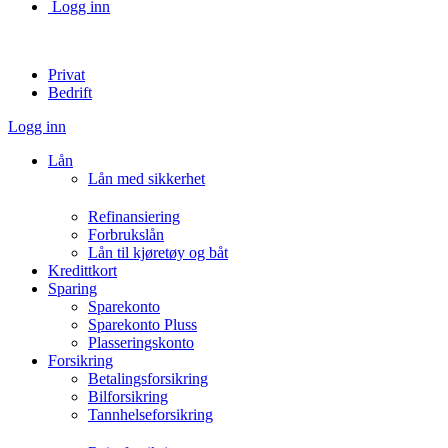
Logg inn
Privat
Bedrift
Logg inn
Lån
Lån med sikkerhet
Refinansiering
Forbrukslån
Lån til kjøretøy og båt
Kredittkort
Sparing
Sparekonto
Sparekonto Pluss
Plasseringskonto
Forsikring
Betalingsforsikring
Bilforsikring
Tannhelseforsikring