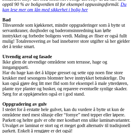
opptil 90 % av boligverdien til for eksempel oppussingsformål.
Du
kan lese mer om lån med sikkerhet i bolig her
Bad
Tilsvarende som kjøkkenet, mindre oppgraderinger som å bytte ut
servantkraner, dusjhoder og baderomsinnredning kan løfte
inntrykket og forbedre boligens verdi. Maling av fliser er også fullt
mulig! Totalrenovering av bad innebærer store utgifter så her gjelder
det å tenke smart.
Utvendig areal og fasade
Ikke glem de utvendige områdene som terrasse, hage og
inngangsparti.
Har du hage kan det å klippe gresset og sette opp noen fine store
krukker med sesongens blomster heve inntrykket betraktelige. Du
kan også gjøre deg litt mer flid som for eksempel å male ytterdøren,
plante nye planter og busker, og reparere eventuelle synlige skader.
Sørg for at oppkjørselen også er i god stand.
Oppgradering av gulv
I stedet for å erstatte hele gulvet, kan du vurdere å bytte ut kun de
områdene med mest slitasje eller “fornye” med tepper eller løpere.
Parkett og heltre gulv er ofte mer kostbart enn ulike laminatvarianter.
Utvalget av laminat er stort og et meget godt alternativ til tradisjonell
parkett. Enkelt å rengjøre er det også!