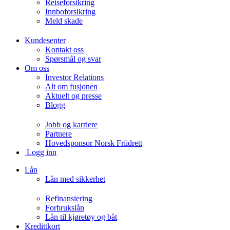
Reiseforsikring
Innboforsikring
Meld skade
Kundesenter
Kontakt oss
Spørsmål og svar
Om oss
Investor Relations
Alt om fusjonen
Aktuelt og presse
Blogg
Jobb og karriere
Partnere
Hovedsponsor Norsk Friidrett
Logg inn
Lån
Lån med sikkerhet
Refinansiering
Forbrukslån
Lån til kjøretøy og båt
Kredittkort