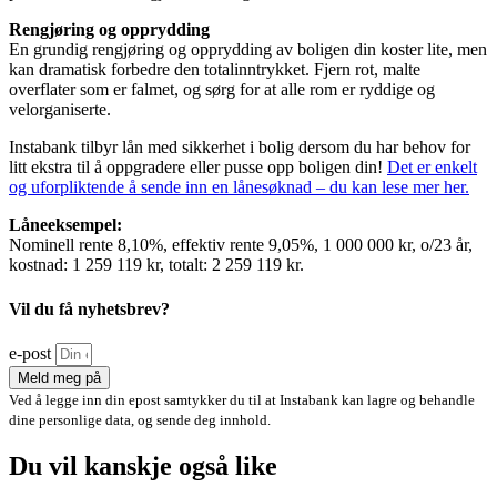
Rengjøring og opprydding
En grundig rengjøring og opprydding av boligen din koster lite, men
kan dramatisk forbedre den totalinntrykket. Fjern rot, malte
overflater som er falmet, og sørg for at alle rom er ryddige og
velorganiserte.
Instabank tilbyr lån med sikkerhet i bolig dersom du har behov for
litt ekstra til å oppgradere eller pusse opp boligen din!
Det er enkelt
og uforpliktende å sende inn en lånesøknad – du kan lese mer her.
Låneeksempel:
Nominell rente 8,10%, effektiv rente 9,05%, 1 000 000 kr, o/23 år,
kostnad: 1 259 119 kr, totalt: 2 259 119 kr.
Vil du få nyhetsbrev?
e-post
Meld meg på
Ved å legge inn din epost samtykker du til at Instabank kan lagre og behandle
dine personlige data, og sende deg innhold.
Du vil kanskje også like