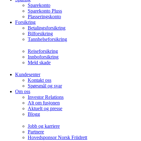
Sparekonto
Sparekonto Pluss
Plasseringskonto
Forsikring
Betalingsforsikring
Bilforsikring
Tannhelseforsikring
Reiseforsikring
Innboforsikring
Meld skade
Kundesenter
Kontakt oss
Spørsmål og svar
Om oss
Investor Relations
Alt om fusjonen
Aktuelt og presse
Blogg
Jobb og karriere
Partnere
Hovedsponsor Norsk Friidrett