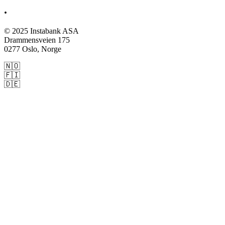
.
© 2025 Instabank ASA
Drammensveien 175
0277 Oslo, Norge
🇳🇴
Instabank.no
🇫🇮
Instabank.fi
🇩🇪
Instabank.de
Privat:
Lån
Kredittkort
Sparing
Forsikring
Bedrift:
Bedriftslån